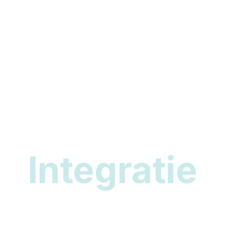
Connectivitei
ij zorgen vo
Integratie
jouw communi
Optimalisati