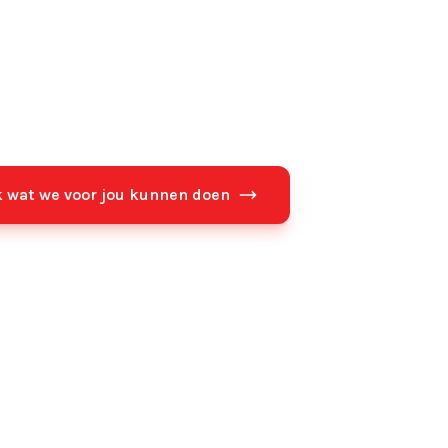
e hoeft niet ingewikkeld te zijn. Bij Beli
 simpel, zodat jij je kunt richten op waa
gaat: je klanten, je team en je groei.
 wat we voor jou kunnen doen
Plan een koffie