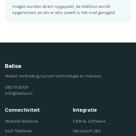
Vragen worden direct opgepakt, de telefoon wordt
opgenomen, en als er iets speelt is het snel geregeld.
Belise
Maakt verbinding tussen technologie en mensen
085 111 9009
info@belise.nl
Connectiviteit
Integratie
Mobiele Telefonie
CRM & Software
VoIP Telefonie
Microsoft 365