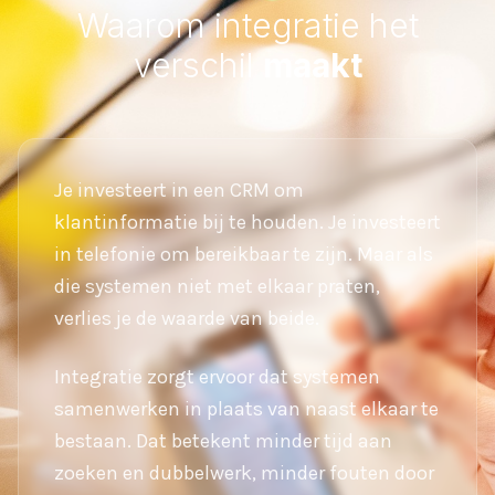
Waarom integratie het
verschil
maakt
Je investeert in een CRM om
klantinformatie bij te houden. Je investeert
in telefonie om bereikbaar te zijn. Maar als
die systemen niet met elkaar praten,
verlies je de waarde van beide.
Integratie zorgt ervoor dat systemen
samenwerken in plaats van naast elkaar te
bestaan. Dat betekent minder tijd aan
zoeken en dubbelwerk, minder fouten door