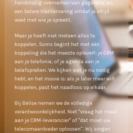
handmatig overnemen van gegevens, en
een betere klantervaring omdat je altijd
weet met wie je spreekt.
Maar je hoeft niet meteen alles te
koppelen. Soms begint het met één
koppeling die het meeste oplevert: je CRM
aan je telefonie, of je agenda aan je
belafspraken. We kijken wat je nu nodig
hebt, en het mooie is: als je later meer wilt
koppelen, past het naadloos op elkaar.
Bij Belise nemen we de volledige
verantwoordelijkheid. Niet "vraag het maar
aan je CRM-leverancier" of "dat moet uw
telecomaanbieder oplossen". Wij zorgen